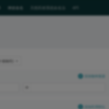
译
神农命名
天然药材系统命名法
API
药材-植物药)
添加物种基源
中
添加药用部位