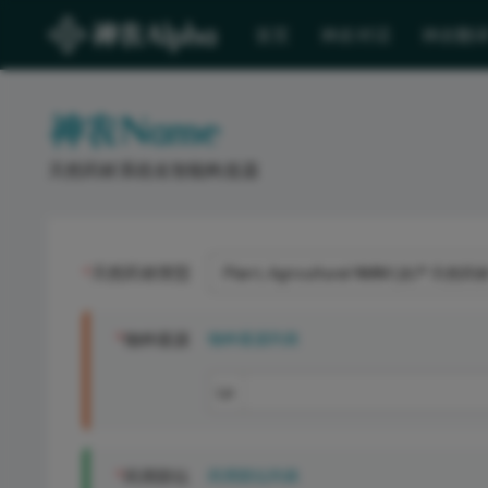
首页
神农对话
神农翻
天然药材系统名智能构造器
天然药材类型
*
Plant, Agricultural NMM (农产天然
*
物种基源
物种基源列表
La
*
药用部位
药用部位列表